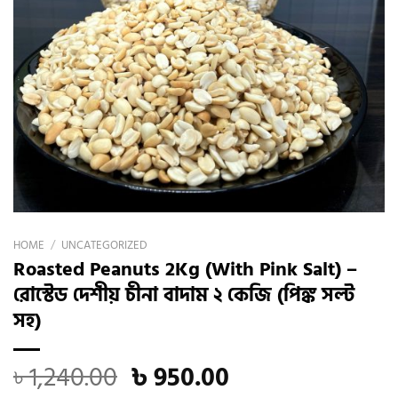
HOME
/
UNCATEGORIZED
Roasted Peanuts 2Kg (With Pink Salt) –
রোস্টেড দেশীয় চীনা বাদাম ২ কেজি (পিঙ্ক সল্ট
সহ)
Original
Current
৳
1,240.00
৳
950.00