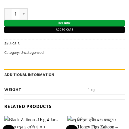
price
price
was:
is:
Roasted Peanuts 2Kg (With Pink Salt) – রোস্টেড দেশীয় চীনা বাদাম ২ কেজি 
৳ 1,240.00.
৳ 950.00.
BUY NOW
ADD TO CART
SKU:
08-3
Category:
Uncategorized
ADDITIONAL INFORMATION
WEIGHT
1 kg
RELATED PRODUCTS