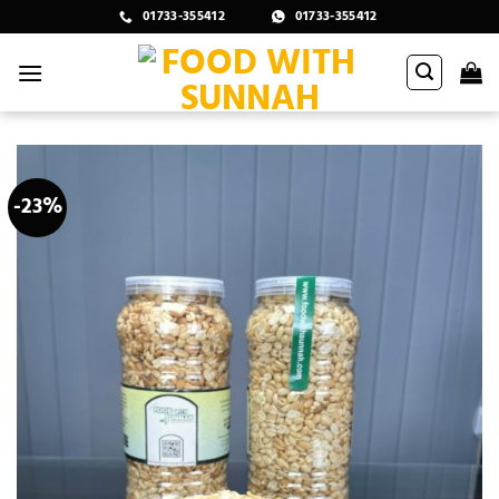
Skip
01733-355412
01733-355412
to
content
-23%