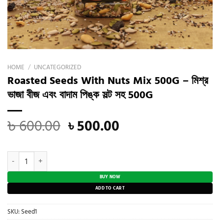
HOME
/
UNCATEGORIZED
Roasted Seeds With Nuts Mix 500G – মিশ্র
ভাজা বীজ এবং বাদাম পিঙ্ক সল্ট সহ 500G
Original
Current
৳
600.00
৳
500.00
price
price
was:
is:
Roasted Seeds With Nuts Mix 500G - মিশ্র ভাজা বীজ এবং বাদাম পিঙ্ক সল্ট সহ
৳ 600.00.
৳ 500.00.
BUY NOW
ADD TO CART
SKU:
Seed1