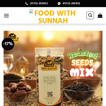
Skip
01733-355412
01733-355412
to
content
-17%