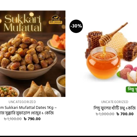
-30%
+
UNCATEGORIZED
UNCATEGORIZED
m Sukkari Mufattal Dates 1Kg –
লিচু ফুলের খাঁটি মধু ১কজি
য়াম সুক্কারি মুফাত্তাল খেজুর ১ কেজি
Original
C
৳
1,000.00
৳
700.00
price
p
Original
Current
৳
1,100.00
৳
790.00
was:
is
price
price
৳ 1,000.00.
৳
was:
is:
৳ 1,100.00.
৳ 790.00.