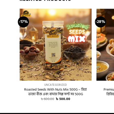
-17%
-28%
+
+
UNCATEGORIZED
Roasted Seeds With Nuts Mix 500G – মিশ্র
Premiu
ভাজা বীজ এবং বাদাম পিঙ্ক সল্ট সহ 500G
প্রিমি
Original
Current
৳
600.00
৳
500.00
price
price
was:
is:
৳ 600.00.
৳ 500.00.