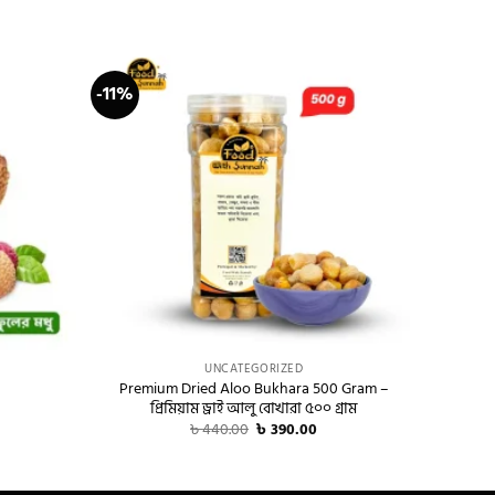
-11%
-24%
+
+
UNCATEGORIZED
Premium Dried Aloo Bukhara 500 Gram –
Black
প্রিমিয়াম ড্রাই আলু বোখারা ৫০০ গ্রাম
urrent
rice
Original
Current
৳
440.00
৳
390.00
:
price
price
 700.00.
was:
is:
৳ 440.00.
৳ 390.00.