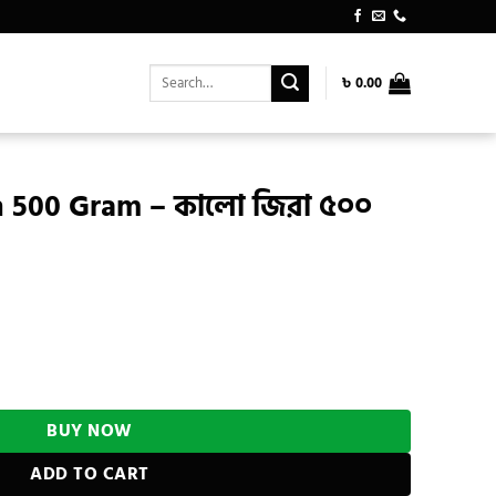
Search
৳
0.00
for:
n 500 Gram – কালো জিরা ৫০০
urrent
rice
:
 জিরা ৫০০ গ্রাম quantity
 420.00.
BUY NOW
ADD TO CART