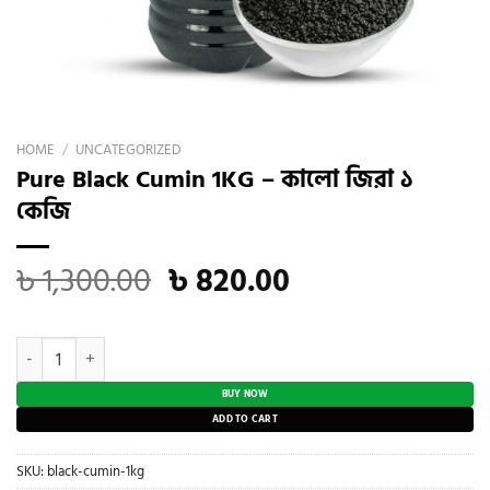
HOME
/
UNCATEGORIZED
Pure Black Cumin 1KG – কালো জিরা ১
কেজি
Original
Current
৳
1,300.00
৳
820.00
price
price
was:
is:
Pure Black Cumin 1KG - কালো জিরা ১ কেজি quantity
৳ 1,300.00.
৳ 820.00.
BUY NOW
ADD TO CART
SKU:
black-cumin-1kg