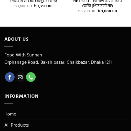
প্রিমিয়াম মরিয়ম খেজুর ১ কেজি
Pink Salt) – রোস্টেড থাই নাটস ২
কেজি (পিঙ্ক সল্ট সহ)
Original
Current
৳
1,600.00
৳
1,290.00
price
price
Original
Current
৳
1,700.00
৳
1,080.00
was:
is:
price
price
৳ 1,600.00.
৳ 1,290.00.
was:
is:
৳ 1,700.00.
৳ 1,080.
ABOUT US
Food With Sunnah
Orphanage Road, Bakshibazar, Chalkbazar. Dhaka 1211
INFORMATION
Home
All Products