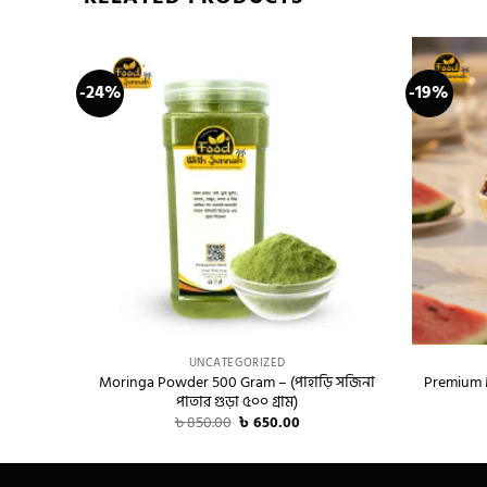
-24%
-19%
+
+
UNCATEGORIZED
Moringa Powder 500 Gram – (পাহাড়ি সজিনা
Premium M
পাতার গুড়া ৫০০ গ্রাম)
Original
Current
৳
850.00
৳
650.00
price
price
was:
is:
৳ 850.00.
৳ 650.00.