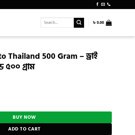
Search
৳
0.00
for:
o Thailand 500 Gram – ড্রাই
্ড ৫০০ গ্রাম
urrent
rice
:
m - ড্রাই চেরি টমেটো থাইল্যান্ড ৫০০ গ্রাম quantity
 590.00.
BUY NOW
ADD TO CART