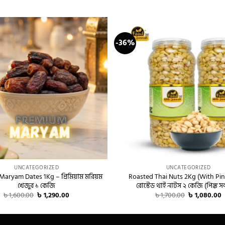
-36%
+
UNCATEGORIZED
UNCATEGORIZED
aryam Dates 1Kg – প্রিমিয়াম মরিয়ম
Roasted Thai Nuts 2Kg (With Pink
খেজুর ১ কেজি
রোস্টেড থাই নাটস ২ কেজি (পিঙ্ক সল
Original
Current
Original
C
৳
1,600.00
৳
1,290.00
৳
1,700.00
৳
1,080.00
price
price
price
p
was:
is:
was:
i
৳ 1,600.00.
৳ 1,290.00.
৳ 1,700.00.
৳