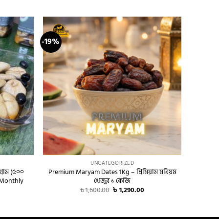
-19%
-16%
+
+
UNCATEGORIZED
গ্রাম (৫০০
Premium Maryam Dates 1Kg – প্রিমিয়াম মরিয়ম
Dry 
) Monthly
খেজুর ১ কেজি
Original
Current
৳
1,600.00
৳
1,290.00
price
price
urrent
was:
is:
rice
৳ 1,600.00.
৳ 1,290.00.
s:
 1,380.00.