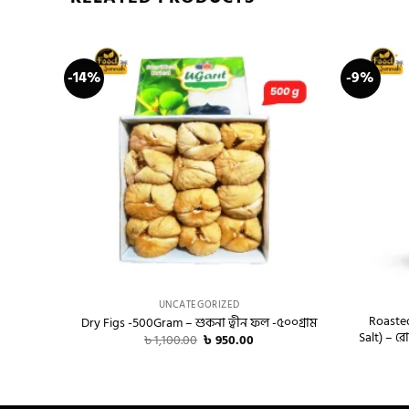
-14%
-9%
+
+
UNCATEGORIZED
Roaste
Dry Figs -500Gram – শুকনা ত্বীন ফল -৫০০গ্রাম
Salt) – রো
Original
Current
৳
1,100.00
৳
950.00
price
price
was:
is:
৳ 1,100.00.
৳ 950.00.