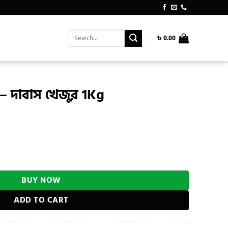
Search
৳
0.00
for:
– দাবাস খেজুর 1Kg
urrent
rice
:
g quantity
 580.00.
BUY NOW
ADD TO CART