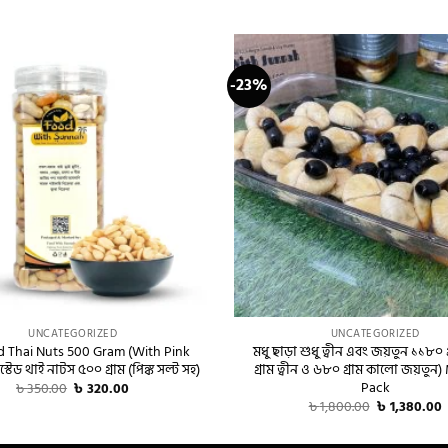
-23%
+
UNCATEGORIZED
UNCATEGORIZED
d Thai Nuts 500 Gram (With Pink
মধু ছাড়া শুধু ত্বীন এবং জয়তুন ১১৮০ 
স্টেড থাই নাটস ৫০০ গ্রাম (পিঙ্ক সল্ট সহ)
গ্রাম ত্বীন ও ৬৮০ গ্রাম কালো জয়তুন
Pack
Original
Current
৳
350.00
৳
320.00
price
price
Original
C
৳
1,800.00
৳
1,380.00
was:
is:
price
p
৳ 350.00.
৳ 320.00.
was:
i
৳ 1,800.00.
৳