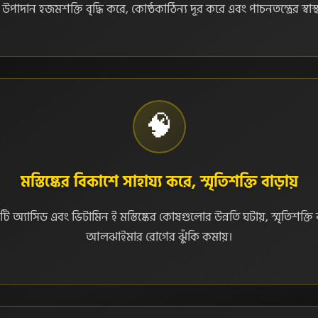
উপাদান হজমশক্তি বৃদ্ধি করে, কোষ্ঠকাঠিন্য দূর করে এবং পাচনতন্ত্রের স্বাস্থ
🧠
মস্তিষ্কের বিকাশে সাহায্য করে, স্মৃতিশক্তি বাড়ায়
ি অ্যাসিড এবং ভিটামিন ই মস্তিষ্কের কোষগুলোর উন্নতি ঘটায়, স্মৃতিশক্তি 
আলঝাইমার রোগের ঝুঁকি কমায়।