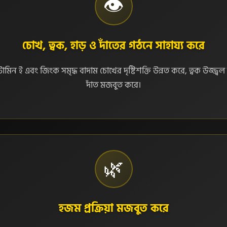
👁️
চোখ, ত্বক, হাড় ও দাঁতের গঠনে সাহায্য করে
টামিন ই এবং জিংক সমৃদ্ধ বাদাম চোখের দৃষ্টিশক্তি উন্নত করে, ত্বক উজ্জ্বল
দাঁত মজবুত করে।
🌿
হজম প্রক্রিয়া মজবুত করে