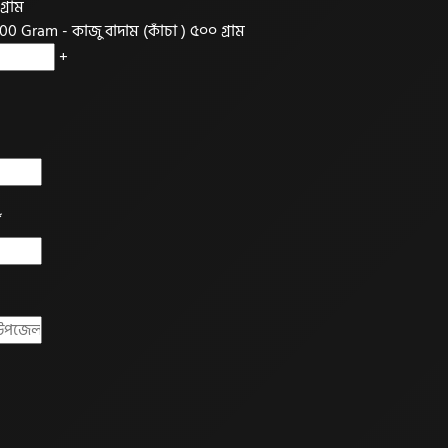
Gram - কাজু বাদাম (কাঁচা ) ৫০০ গ্রাম
+
*