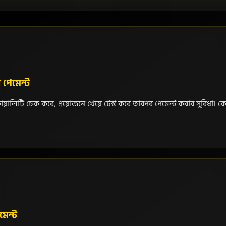
 পেমেন্ট
োয়ালিটি চেক করে, প্রয়োজনে খেয়ে টেস্ট করে তারপর পেমেন্ট করার সুবিধা। ক
মেন্ট