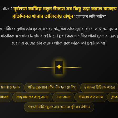
দূর্বলতা কাটিয়ে নতুন উদ্যমে সব কিছু জয় করতে চাচ্ছ
নার্জি ?
প্রতিদিনের খাবার তালিকায় রাখুন
"গোল্ডেন হানি নাটস"
য়, শরীরের ক্লান্তি ভাব দূর করে এবং মানুষিক ভাবে সুস্থ রাখে। এতে যেমন ঘুমের
্বাভাবিক হয়ে যায়। নিয়মিত এই মিশ্রণ গ্রহণ করলে শরীরে থাকা দুর্বলতা দ্রুত হ
চেহারায় বয়সের ছাপ কমতে থাকে এবং তারুণ্যতা প্রজ্বলিত হয়।
মি মশলা জাফরান
পবিত্র কুরআনে বর্ণিত তীন ফল (৪ পিস)
২ ধরনের প্রিমিয়াম খেজুর
আখরোট
জাম্বু সাইজের কাজু বাদাম
পেস্তা বাদাম
প্রিমিয়াম কাঠ বাদাম
ব্ল্য
শতভাগ খাঁটি মধু সহ আর অন্যান্য পুষ্টিকর উপাদান