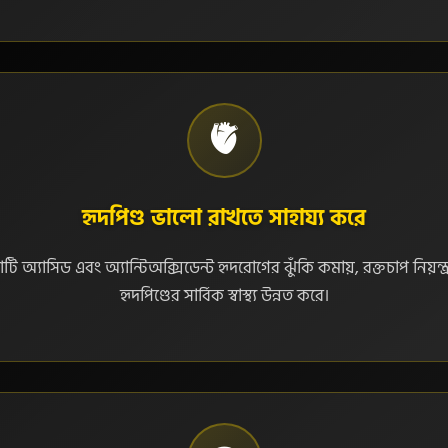
🫀
হৃদপিণ্ড ভালো রাখতে সাহায্য করে
টি অ্যাসিড এবং অ্যান্টিঅক্সিডেন্ট হৃদরোগের ঝুঁকি কমায়, রক্তচাপ নিয়ন্ত
হৃদপিণ্ডের সার্বিক স্বাস্থ্য উন্নত করে।